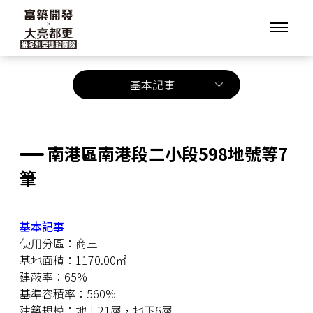
基本記事
南港區南港段二小段598地號等7
筆
基本記事
使用分區：商三
基地面積：1170.00㎡
建蔽率：65%
基準容積率：560%
建築規模：地上21層，地下6層