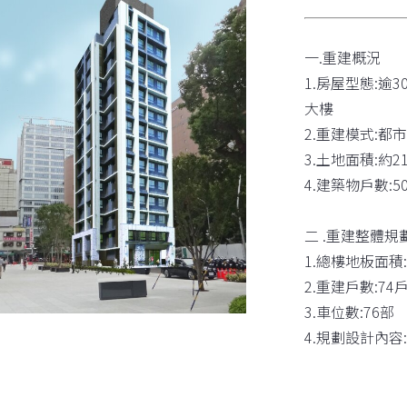
一.重建概況
1.房屋型態:逾
大樓
2.重建模式:都
3.土地面積:約2
4.建築物戶數:5
二 .重建整體規
1.總樓地板面積:
2.重建戶數:74
3.車位數:76部
4.規劃設計內容