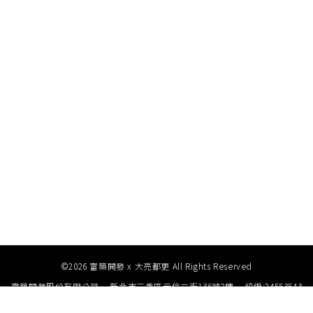
©2026 富築開發 x 大亮都更 All Rights Reserved
富築開發股份有限公司
新北市三重區元信二街136號2樓
統編:24553543
TEL (02)2790-0166
FAX (02)2790-0136
service_fedc@victo.com.tw