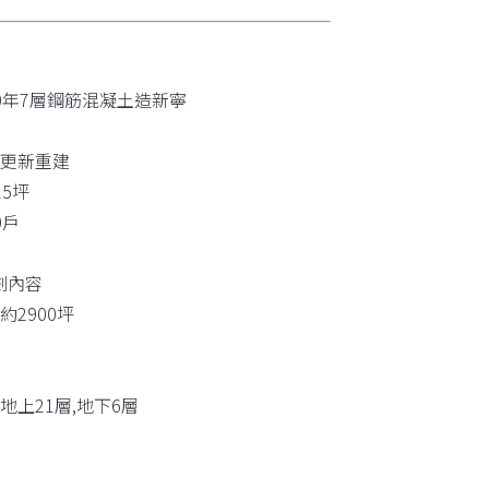
30年7層鋼筋混凝土造新寧
市更新重建
15坪
0戶
劃內容
約2900坪
戶
:地上21層,地下6層